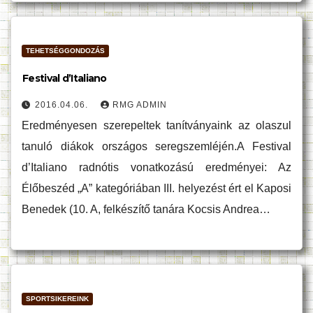
TEHETSÉGGONDOZÁS
Festival d’Italiano
2016.04.06.
RMG ADMIN
Eredményesen szerepeltek tanítványaink az olaszul
tanuló diákok országos seregszemléjén.A Festival
d’Italiano radnótis vonatkozású eredményei: Az
Élőbeszéd „A” kategóriában III. helyezést ért el Kaposi
Benedek (10. A, felkészítő tanára Kocsis Andrea…
SPORTSIKEREINK