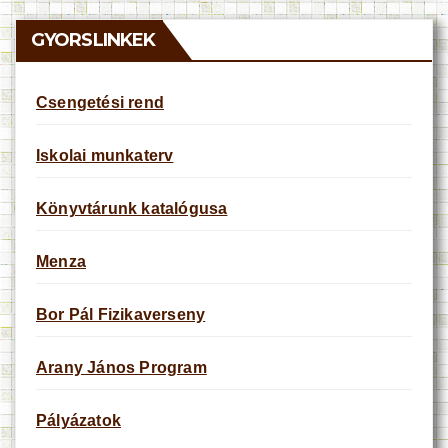
c
e
GYORSLINKEK
Csengetési rend
Iskolai munkaterv
Könyvtárunk katalógusa
Menza
Bor Pál Fizikaverseny
Arany János Program
Pályázatok