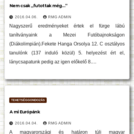
Nem csak „futottak még…”
2016.04.06.
RMG ADMIN
Nagyszerű eredményeket értek el fürge lábú
tanítványaink a Mezei Futóbajnokságon
(Diákolimpián).Fekete Hanga Orsolya 12. C osztályos
tanulónk (137 induló közül) 5. helyezést ért el,
lánycsapatunk pedig az igen előkelő 8.…
TEHETSÉGGONDOZÁS
A mi Európánk
2016.04.04.
RMG ADMIN
A magyarországi és határon túli magyar