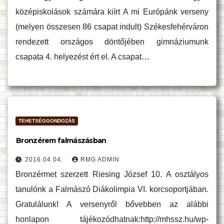
középiskolások számára kiírt A mi Európánk verseny
(melyen összesen 86 csapat indult) Székesfehérváron
rendezett országos döntőjében gimnáziumunk
csapata 4. helyezést ért el. A csapat…
TEHETSÉGGONDOZÁS
Bronzérem falmászásban
2016.04.04.
RMG ADMIN
Bronzérmet szerzett Riesing József 10. A osztályos
tanulónk a Falmászó Diákolimpia VI. korcsoportjában.
Gratulálunk! A versenyről bővebben az alábbi
honlapon tájékozódhatnak:http://mhssz.hu/wp-