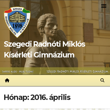
Skip
to
content
Szegedi Radnóti Miklós
Kísérleti Gimnázium
Hónap:
2016. április