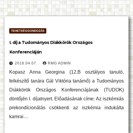
TEHETSÉGGONDOZÁS
I. díj a Tudományos Diákkörök Országos
Konferenciáján
2016.04.07.
RMG ADMIN
Kopasz Anna Georgina (12.B osztályos tanuló,
felkészítő tanára Gál Viktória tanárnő) a Tudományos
Diákkörök Országos Konferenciájának (TUDOK)
döntőjén I. díjatnyert. Előadásának címe: Az iszkémiás
prekondícionálás csökkenti az iszkémia indukálta
kamrai…