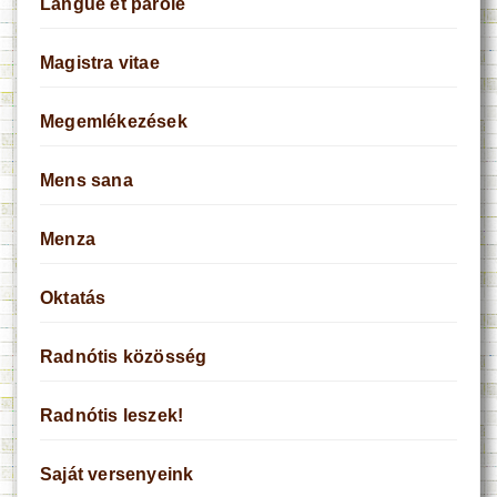
Langue et parole
Magistra vitae
Megemlékezések
Mens sana
Menza
Oktatás
Radnótis közösség
Radnótis leszek!
Saját versenyeink