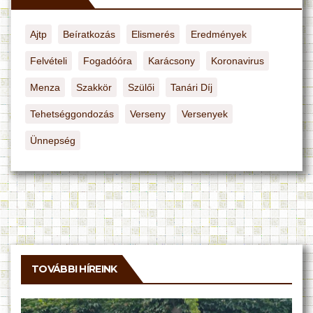
Ajtp
Beíratkozás
Elismerés
Eredmények
Felvételi
Fogadóóra
Karácsony
Koronavirus
Menza
Szakkör
Szülői
Tanári Díj
Tehetséggondozás
Verseny
Versenyek
Ünnepség
TOVÁBBI HÍREINK