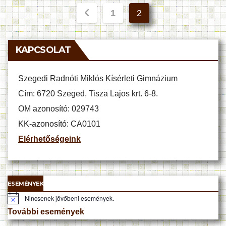
Bejegyzések
1
2
lapozása
KAPCSOLAT
Szegedi Radnóti Miklós Kísérleti Gimnázium
Cím: 6720 Szeged, Tisza Lajos krt. 6-8.
OM azonosító: 029743
KK-azonosító: CA0101
Elérhetőségeink
ESEMÉNYEK
Nincsenek jövőbeni események.
N
o
További események
t
i