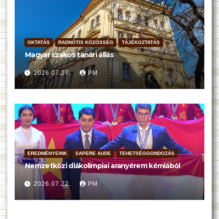
OKTATÁS
RADNÓTIS KÖZÖSSÉG
TÁJÉKOZTATÁS
Magyar szakos tanári állás
2026.07.27.
PM
EREDMÉNYEINK
SAPERE AUDE
TEHETSÉGGONDOZÁS
Nemzetközi diákolimpiai aranyérem kémiából
2026.07.22.
PM