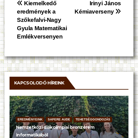
Bejegyzés
Kiemelkedő
Irinyi János
eredmények a
Kémiaverseny
navigáció
Szőkefalvi-Nagy
Gyula Matematikai
Emlékversenyen
KAPCSOLODÓ HÍREINK
EREDMÉNYEINK
SAPERE AUDE
TEHETSÉGGONDOZÁS
Nemzetközi diákolimpiai bronzérem
informatikából