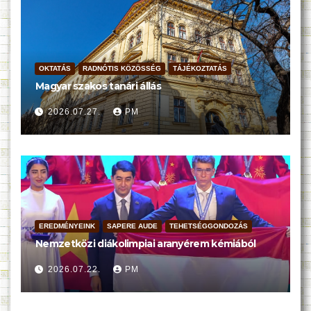
OKTATÁS
RADNÓTIS KÖZÖSSÉG
TÁJÉKOZTATÁS
Magyar szakos tanári állás
2026.07.27.
PM
EREDMÉNYEINK
SAPERE AUDE
TEHETSÉGGONDOZÁS
Nemzetközi diákolimpiai aranyérem kémiából
2026.07.22.
PM