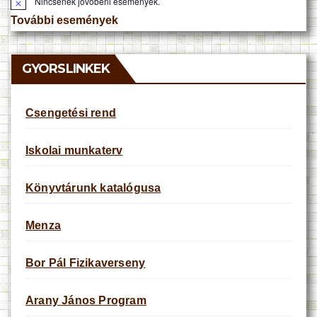
Nincsenek jövőbeni események.
N
o
További események
t
i
c
e
GYORSLINKEK
Csengetési rend
Iskolai munkaterv
Könyvtárunk katalógusa
Menza
Bor Pál Fizikaverseny
Arany János Program