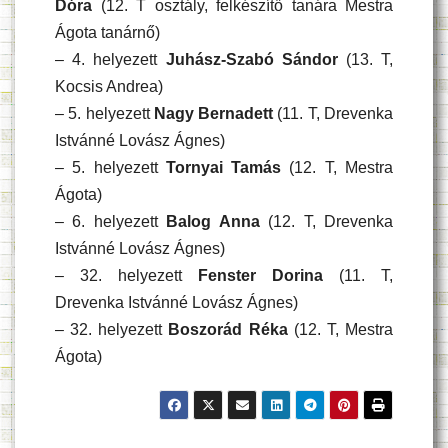
Dóra
(12. T osztály, felkészítő tanára Mestra
Ágota tanárnő)
– 4. helyezett
Juhász-Szabó Sándor
(13. T,
Kocsis Andrea)
– 5. helyezett
Nagy Bernadett
(11. T, Drevenka
Istvánné Lovász Ágnes)
– 5. helyezett
Tornyai Tamás
(12. T, Mestra
Ágota)
– 6. helyezett
Balog Anna
(12. T, Drevenka
Istvánné Lovász Ágnes)
– 32. helyezett
Fenster Dorina
(11. T,
Drevenka Istvánné Lovász Ágnes)
– 32. helyezett
Boszorád Réka
(12. T, Mestra
Ágota)