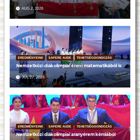
AUG 2, 2026
EREDMÉNYEINK
SAPERE AUDE
TEHETSÉGGONDOZÁS
Nemzetközi diákolimpiai érem matematikából is
JÚL 27, 2026
EREDMÉNYEINK
SAPERE AUDE
TEHETSÉGGONDOZÁS
Nemzetközi diákolimpiai aranyérem kémiából