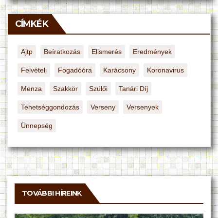
CÍMKÉK
Ajtp
Beíratkozás
Elismerés
Eredmények
Felvételi
Fogadóóra
Karácsony
Koronavirus
Menza
Szakkör
Szülői
Tanári Díj
Tehetséggondozás
Verseny
Versenyek
Ünnepség
TOVÁBBI HÍREINK