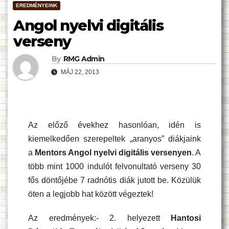
EREDMÉNYEINK
Angol nyelvi digitális
verseny
By
RMG Admin
MÁJ 22, 2013
Az előző évekhez hasonlóan, idén is
kiemelkedően szerepeltek „aranyos” diákjaink
a
Mentors Angol nyelvi digitális versenyen
. A
több mint 1000 indulót felvonultató verseny 30
fős döntőjébe 7 radnótis diák jutott be. Közülük
öten a legjobb hat között végeztek!
Az eredmények:- 2. helyezett
Hantosi