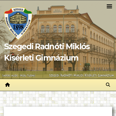
Skip
to
content
Szegedi Radnóti Miklós
Kísérleti Gimnázium