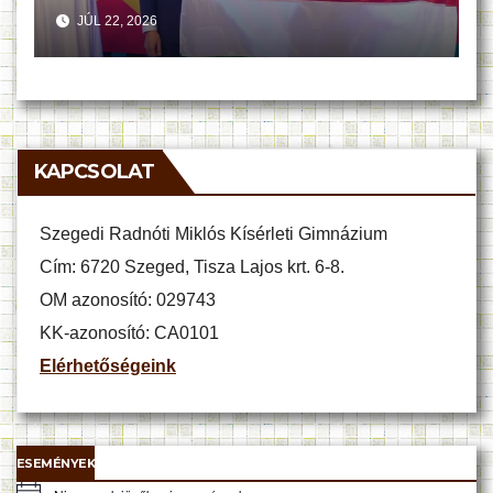
JÚL 22, 2026
KAPCSOLAT
Szegedi Radnóti Miklós Kísérleti Gimnázium
Cím: 6720 Szeged, Tisza Lajos krt. 6-8.
OM azonosító: 029743
KK-azonosító: CA0101
Elérhetőségeink
ESEMÉNYEK