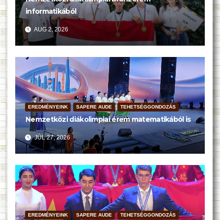
informatikából
AUG 2, 2026
EREDMÉNYEINK
SAPERE AUDE
TEHETSÉGGONDOZÁS
Nemzetközi diákolimpiai érem matematikából is
JÚL 27, 2026
EREDMÉNYEINK
SAPERE AUDE
TEHETSÉGGONDOZÁS