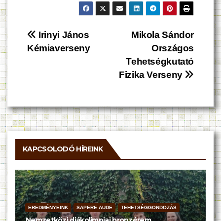
Bejegyzés
Irinyi János
Mikola Sándor
Kémiaverseny
Országos
navigáció
Tehetségkutató
Fizika Verseny
KAPCSOLODÓ HÍREINK
EREDMÉNYEINK
SAPERE AUDE
TEHETSÉGGONDOZÁS
Nemzetközi diákolimpiai bronzérem