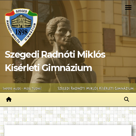
Skip
to
content
Szegedi Radnóti Miklós
Kísérleti Gimnázium