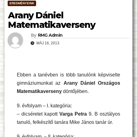
EREDMÉNYEINK
Arany Dániel
Matematikaverseny
By
RMG Admin
MÁJ 16, 2013
Ebben a tanévben is több tanulónk képviselte
gimnáziumunkat az
Arany Dániel Országos
Matematikaverseny
döntőjében.
9. évfolyam – I. kategória:
– dicséretet kapott
Varga Petra
9. B osztályos
tanuló, felkészítő tanára Mike János tanár úr.
9. évfolyam – II. kategória: