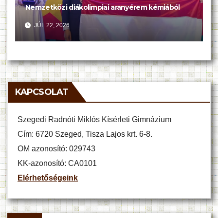
Nemzetközi diákolimpiai aranyérem kémiából
JÚL 22, 2026
KAPCSOLAT
Szegedi Radnóti Miklós Kísérleti Gimnázium
Cím: 6720 Szeged, Tisza Lajos krt. 6-8.
OM azonosító: 029743
KK-azonosító: CA0101
Elérhetőségeink