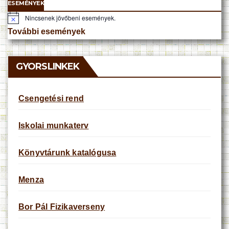
ESEMÉNYEK
Nincsenek jövőbeni események.
N
o
További események
t
i
c
e
GYORSLINKEK
Csengetési rend
Iskolai munkaterv
Könyvtárunk katalógusa
Menza
Bor Pál Fizikaverseny