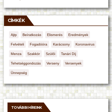
CÍMKÉK
Ajtp
Beíratkozás
Elismerés
Eredmények
Felvételi
Fogadóóra
Karácsony
Koronavirus
Menza
Szakkör
Szülői
Tanári Díj
Tehetséggondozás
Verseny
Versenyek
Ünnepség
TOVÁBBI HÍREINK