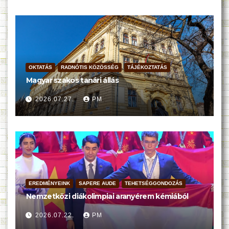
OKTATÁS
RADNÓTIS KÖZÖSSÉG
TÁJÉKOZTATÁS
Magyar szakos tanári állás
2026.07.27.
PM
EREDMÉNYEINK
SAPERE AUDE
TEHETSÉGGONDOZÁS
Nemzetközi diákolimpiai aranyérem kémiából
2026.07.22.
PM