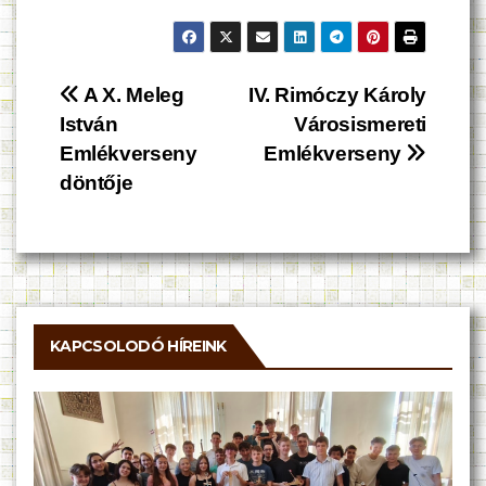
Bejegyzés
A X. Meleg
IV. Rimóczy Károly
István
Városismereti
navigáció
Emlékverseny
Emlékverseny
döntője
KAPCSOLODÓ HÍREINK