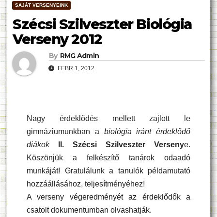
SAJÁT VERSENYEINK
Szécsi Szilveszter Biológia
Verseny 2012
By
RMG Admin
FEBR 1, 2012
Nagy érdeklődés mellett zajlott le
gimnáziumunkban a
biológia iránt érdeklődő
diákok
II. Szécsi Szilveszter Verseny
e.
Köszönjük a felkészítő tanárok odaadó
munkáját! Gratulálunk a tanulók példamutató
hozzáállásához, teljesítményéhez!
A verseny végeredményét az érdeklődők a
csatolt dokumentumban olvashatják.