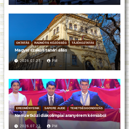
OKTATÁS
RADNÓTIS KÖZÖSSÉG
TÁJÉKOZTATÁS
Magyar szakos tanári állás
2026.07.27.
PM
EREDMÉNYEINK
SAPERE AUDE
TEHETSÉGGONDOZÁS
Nemzetközi diákolimpiai aranyérem kémiából
2026.07.22.
PM