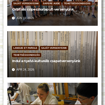
SAJÁT VERSENYEINK
SAPERE AUDE
TEHETSÉGGONDOZÁS
Orbitális csipeszkatapult-versenyünk
JÚN 10, 2026
LANGUE ET PAROLE
SAJÁT VERSENYEINK
TEHETSÉGGONDOZÁS
Indul a nyelvi-kulturális csapatversenyünk
ÁPR 24, 2026