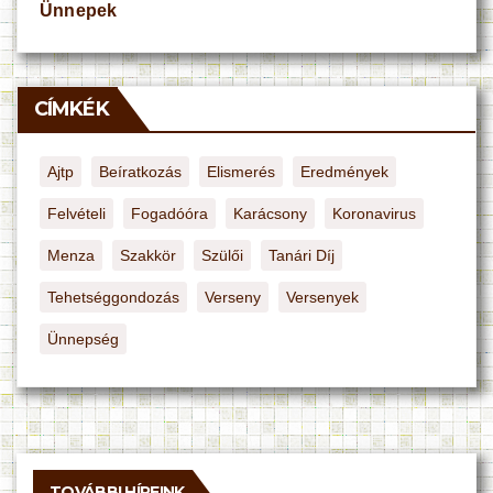
Ünnepek
CÍMKÉK
Ajtp
Beíratkozás
Elismerés
Eredmények
Felvételi
Fogadóóra
Karácsony
Koronavirus
Menza
Szakkör
Szülői
Tanári Díj
Tehetséggondozás
Verseny
Versenyek
Ünnepség
TOVÁBBI HÍREINK