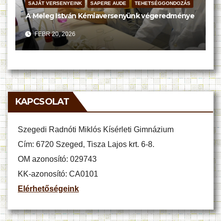
SAJÁT VERSENYEINK
SAPERE AUDE
TEHETSÉGGONDOZÁS
A Meleg István Kémiaversenyünk végeredménye
FEBR 20, 2026
KAPCSOLAT
Szegedi Radnóti Miklós Kísérleti Gimnázium
Cím: 6720 Szeged, Tisza Lajos krt. 6-8.
OM azonosító: 029743
KK-azonosító: CA0101
Elérhetőségeink