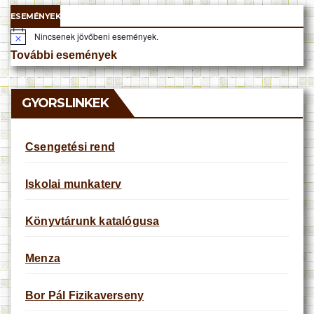
ESEMÉNYEK
Nincsenek jövőbeni események.
N
o
További események
t
i
c
e
GYORSLINKEK
Csengetési rend
Iskolai munkaterv
Könyvtárunk katalógusa
Menza
Bor Pál Fizikaverseny