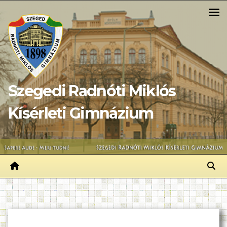
Skip
to
content
Szegedi Radnóti Miklós
Kísérleti Gimnázium