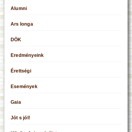
Alumni
Ars longa
DÖK
Eredményeink
Érettségi
Események
Gaia
Jót s jól!