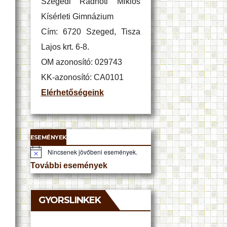
Szegedi Radnóti Miklós
Kísérleti Gimnázium
Cím: 6720 Szeged, Tisza
Lajos krt. 6-8.
OM azonosító: 029743
KK-azonosító: CA0101
Elérhetőségeink
ESEMÉNYEK
Nincsenek jövőbeni események.
N
o
További események
t
i
c
e
GYORSLINKEK