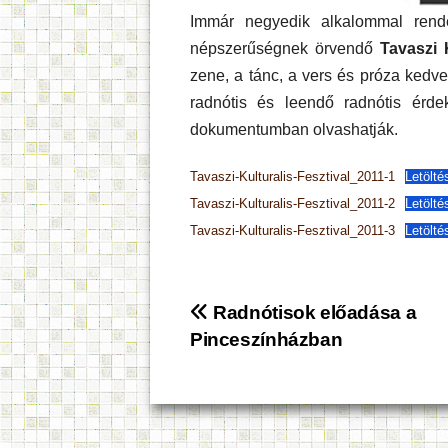
Immár negyedik alkalommal re
népszerűségnek örvendő
Tavaszi K
zene, a tánc, a vers és próza kedve
radnótis és leendő radnótis érdek
dokumentumban olvashatják.
Tavaszi-Kulturalis-Fesztival_2011-1
Letölté
Tavaszi-Kulturalis-Fesztival_2011-2
Letölté
Tavaszi-Kulturalis-Fesztival_2011-3
Letölté
Bejegyzés
Radnótisok előadása a
Pinceszínházban
navigáció