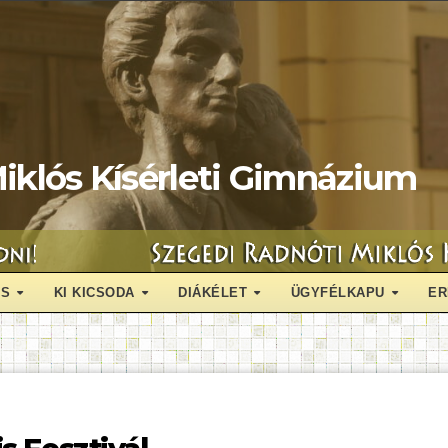
iklós Kísérleti Gimnázium
ÁS
KI KICSODA
DIÁKÉLET
ÜGYFÉLKAPU
ER