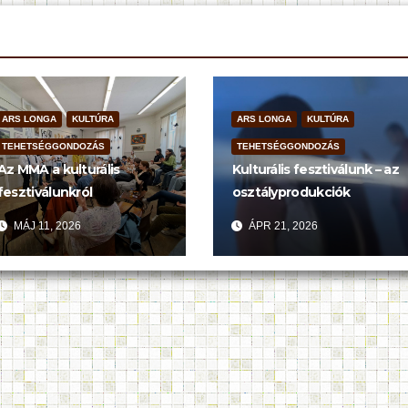
ARS LONGA
KULTÚRA
ARS LONGA
KULTÚRA
TEHETSÉGGONDOZÁS
TEHETSÉGGONDOZÁS
Az MMA a kulturális
Kulturális fesztiválunk – az
fesztiválunkról
osztályprodukciók
MÁJ 11, 2026
ÁPR 21, 2026