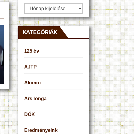
Archívum
KATEGÓRIÁK
125 év
AJTP
Alumni
Ars longa
DÖK
Eredményeink