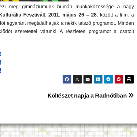
ndezi meg gimnáziumunk humán munkaközössége a nagy
ulturális Fesztivál
t.
2011. május 26 – 28.
között a film, a
lői egyaránt megtalálhatják a nekik tetsző programot. Minden
lődőt szeretettel várunk! A részletes programot a csatolt
s
s
s
Költészet napja a Radnótiban