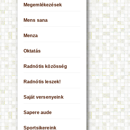
Megemlékezések
Mens sana
Menza
Oktatás
Radnótis közösség
Radnótis leszek!
Saját versenyeink
Sapere aude
Sportsikereink