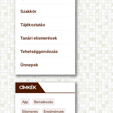
Szakkör
Tájékoztatás
Tanári elismerések
Tehetséggondozás
Ünnepek
CÍMKÉK
Ajtp
Beíratkozás
Elismerés
Eredmények