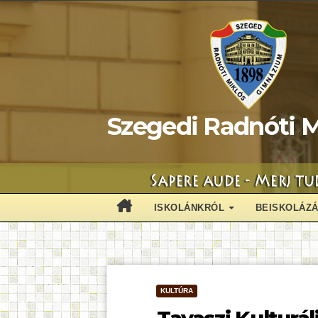
Skip
to
content
Szegedi Radnóti M
ISKOLÁNKRÓL
BEISKOLÁZ
KULTÚRA