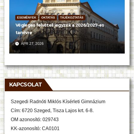
ESEMÉNYEK
OKTATÁS
TÁJÉKOZTATÁS
Végleges felvételi jegyzék a 2026/2027-es
tanévre
ÁPR 27, 2026
KAPCSOLAT
Szegedi Radnóti Miklós Kísérleti Gimnázium
Cím: 6720 Szeged, Tisza Lajos krt. 6-8.
OM azonosító: 029743
KK-azonosító: CA0101