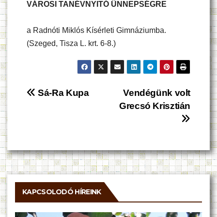
VÁROSI TANÉVNYITÓ ÜNNEPSÉGRE
a Radnóti Miklós Kísérleti Gimnáziumba.
(Szeged, Tisza L. krt. 6-8.)
Bejegyzés
Sá-Ra Kupa
Vendégünk volt
Grecsó Krisztián
navigáció
KAPCSOLODÓ HÍREINK