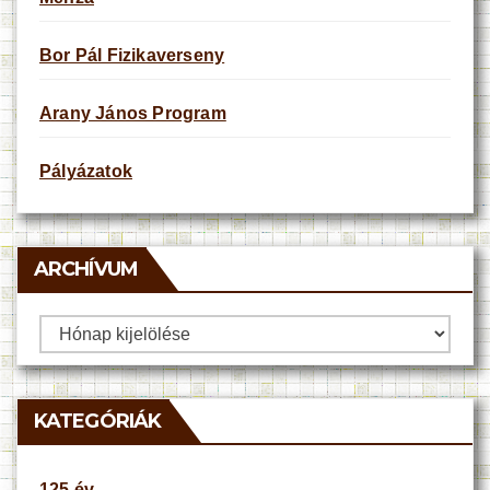
Bor Pál Fizikaverseny
Arany János Program
Pályázatok
ARCHÍVUM
Archívum
KATEGÓRIÁK
125 év