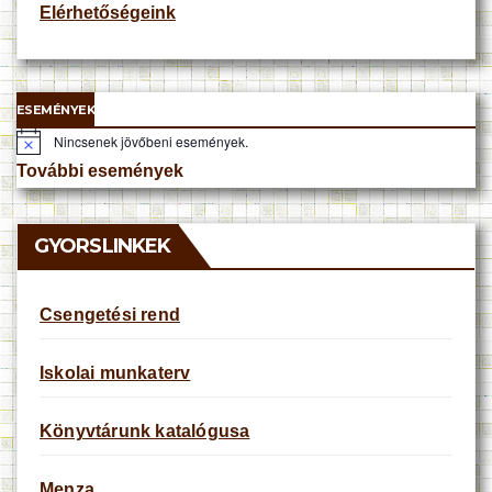
Elérhetőségeink
ESEMÉNYEK
Nincsenek jövőbeni események.
N
o
További események
t
i
c
e
GYORSLINKEK
Csengetési rend
Iskolai munkaterv
Könyvtárunk katalógusa
Menza