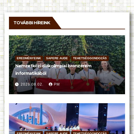
TOVÁBBI HÍREINK
EREDMÉNYEINK
SAPERE AUDE
TEHETSÉGGONDOZÁS
Nemzetközi diákolimpiai bronzérem
informatikából
2026.08.02.
PM
EREDMÉNYEINK
SAPERE AUDE
TEHETSÉGGONDOZÁS