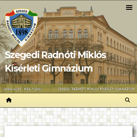
Skip
to
content
Szegedi Radnóti Miklós
Kísérleti Gimnázium