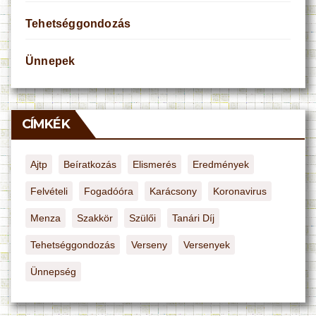
Tehetséggondozás
Ünnepek
CÍMKÉK
Ajtp
Beíratkozás
Elismerés
Eredmények
Felvételi
Fogadóóra
Karácsony
Koronavirus
Menza
Szakkör
Szülői
Tanári Díj
Tehetséggondozás
Verseny
Versenyek
Ünnepség