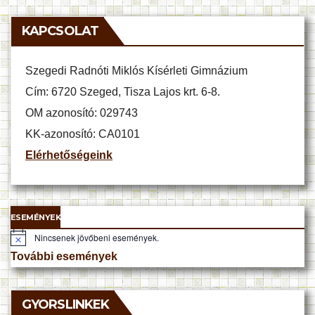
KAPCSOLAT
Szegedi Radnóti Miklós Kísérleti Gimnázium
Cím: 6720 Szeged, Tisza Lajos krt. 6-8.
OM azonosító: 029743
KK-azonosító: CA0101
Elérhetőségeink
ESEMÉNYEK
Nincsenek jövőbeni események.
N
o
További események
t
i
c
e
GYORSLINKEK