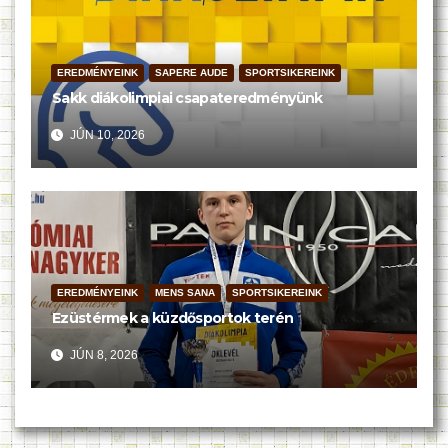
EREDMÉNYEINK
SAPERE AUDE
SPORTSIKEREINK
Sakk diákolimpiai csapateredményünk
JÚN 10, 2026
EREDMÉNYEINK
MENS SANA
SPORTSIKEREINK
Ezüstérmek a küzdősportok terén
JÚN 8, 2026