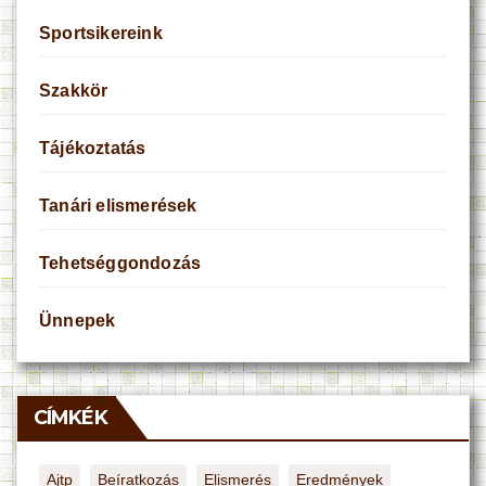
Sportsikereink
Szakkör
Tájékoztatás
Tanári elismerések
Tehetséggondozás
Ünnepek
CÍMKÉK
Ajtp
Beíratkozás
Elismerés
Eredmények