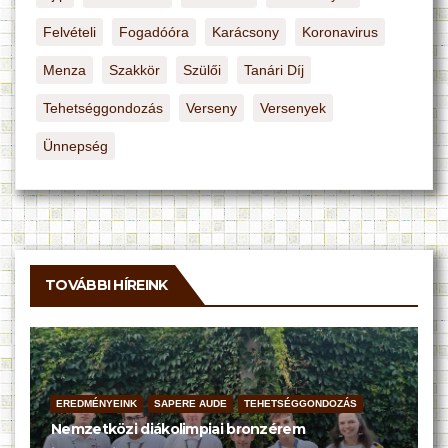
Felvételi
Fogadóóra
Karácsony
Koronavirus
Menza
Szakkör
Szülői
Tanári Díj
Tehetséggondozás
Verseny
Versenyek
Ünnepség
TOVÁBBI HÍREINK
EREDMÉNYEINK
SAPERE AUDE
TEHETSÉGGONDOZÁS
Nemzetközi diákolimpiai bronzérem