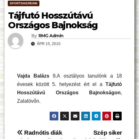
SPORTSIKEREINK
Tájfutó Hosszútávú
Országos Bajnokság
By
RMG Admin
ÁPR 15, 2010
Vajda Balázs
9.A osztályos tanulónk a 18
évesek között 5. helyezést ért el a
Tájfutó
Hosszútávú Országos Bajnokságon
,
Zalalövőn.
Bejegyzés
Radnótis diák
Szép siker