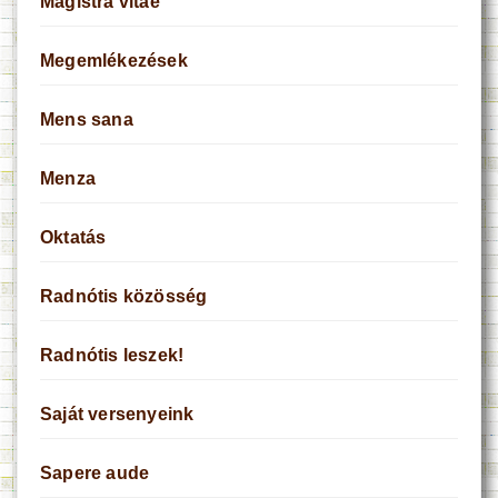
Magistra vitae
Megemlékezések
Mens sana
Menza
Oktatás
Radnótis közösség
Radnótis leszek!
Saját versenyeink
Sapere aude