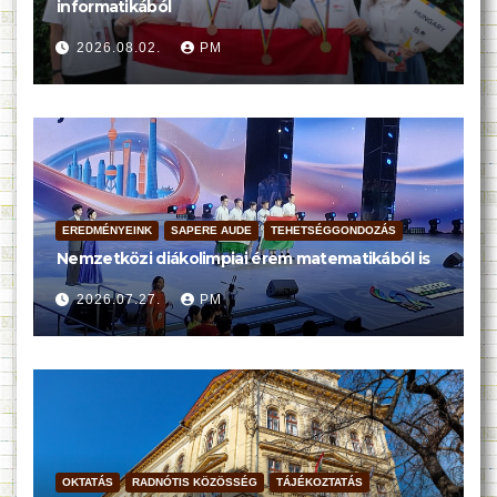
informatikából
2026.08.02.
PM
EREDMÉNYEINK
SAPERE AUDE
TEHETSÉGGONDOZÁS
Nemzetközi diákolimpiai érem matematikából is
2026.07.27.
PM
OKTATÁS
RADNÓTIS KÖZÖSSÉG
TÁJÉKOZTATÁS