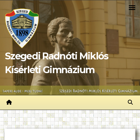
Skip
to
content
Szegedi Radnóti Miklós
Kísérleti Gimnázium