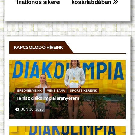
triatlonos sikerei
kosárlabdában
navigáció
KAPCSOLODÓ HÍREINK
EREDMÉNYEINK
MENS SANA
SPORTSIKEREINK
Tenisz diákolimpiai aranyérem
JÚN 10, 2026