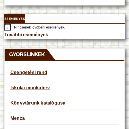
ESEMÉNYEK
Nincsenek jövőbeni események.
N
o
További események
t
i
c
e
GYORSLINKEK
Csengetési rend
Iskolai munkaterv
Könyvtárunk katalógusa
Menza