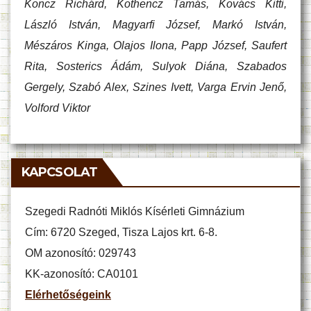
Koncz Richárd, Kothencz Tamás, Kovács Kitti,
László István, Magyarfi József, Markó István,
Mészáros Kinga, Olajos Ilona, Papp József, Saufert
Rita, Sosterics Ádám, Sulyok Diána, Szabados
Gergely, Szabó Alex, Szines Ivett, Varga Ervin Jenő,
Volford Viktor
KAPCSOLAT
Szegedi Radnóti Miklós Kísérleti Gimnázium
Cím: 6720 Szeged, Tisza Lajos krt. 6-8.
OM azonosító: 029743
KK-azonosító: CA0101
Elérhetőségeink