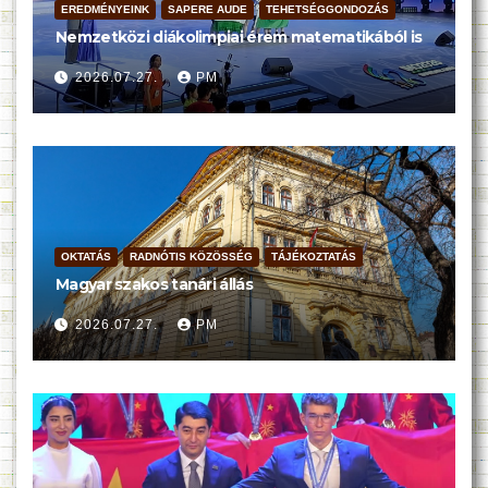
EREDMÉNYEINK
SAPERE AUDE
TEHETSÉGGONDOZÁS
Nemzetközi diákolimpiai érem matematikából is
2026.07.27.
PM
OKTATÁS
RADNÓTIS KÖZÖSSÉG
TÁJÉKOZTATÁS
Magyar szakos tanári állás
2026.07.27.
PM