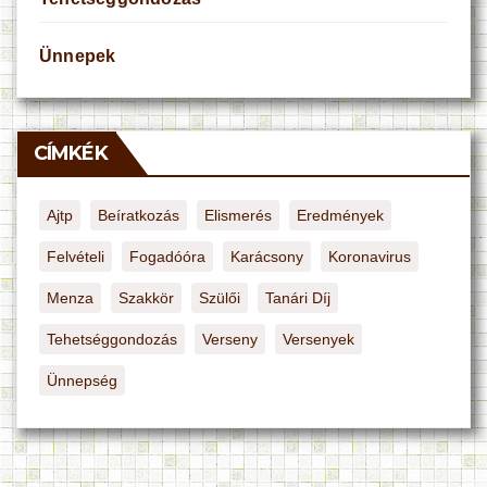
Ünnepek
CÍMKÉK
Ajtp
Beíratkozás
Elismerés
Eredmények
Felvételi
Fogadóóra
Karácsony
Koronavirus
Menza
Szakkör
Szülői
Tanári Díj
Tehetséggondozás
Verseny
Versenyek
Ünnepség