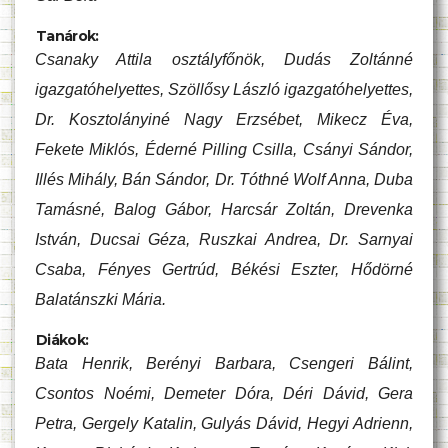
Tanárok:
Csanaky Attila osztályfőnök, Dudás Zoltánné
igazgatóhelyettes, Szöllősy László igazgatóhelyettes,
Dr. Kosztolányiné Nagy Erzsébet, Mikecz Éva,
Fekete Miklós, Éderné Pilling Csilla, Csányi Sándor,
Illés Mihály, Bán Sándor, Dr. Tóthné Wolf Anna, Duba
Tamásné, Balog Gábor, Harcsár Zoltán, Drevenka
István, Ducsai Géza, Ruszkai Andrea, Dr. Sarnyai
Csaba, Fényes Gertrúd, Békési Eszter, Hődörné
Balatánszki Mária.
Diákok:
Bata Henrik, Berényi Barbara, Csengeri Bálint,
Csontos Noémi, Demeter Dóra, Déri Dávid, Gera
Petra, Gergely Katalin, Gulyás Dávid, Hegyi Adrienn,