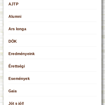
AJTP
Alumni
Ars longa
DÖK
Eredményeink
Érettségi
Események
Gaia
Jót s jól!