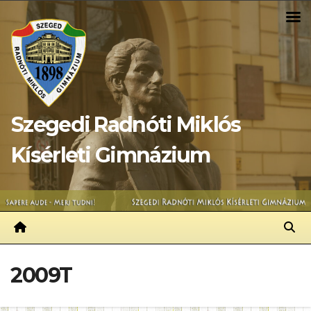
Skip
to
content
Szegedi Radnóti Miklós
Kísérleti Gimnázium
2009T