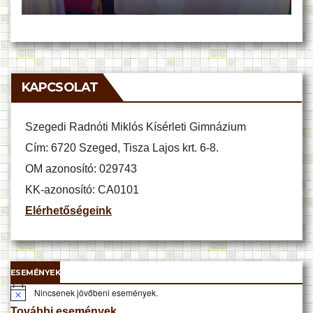
KAPCSOLAT
Szegedi Radnóti Miklós Kísérleti Gimnázium
Cím: 6720 Szeged, Tisza Lajos krt. 6-8.
OM azonosító: 029743
KK-azonosító: CA0101
Elérhetőségeink
ESEMÉNYEK
Nincsenek jövőbeni események.
N
o
További események