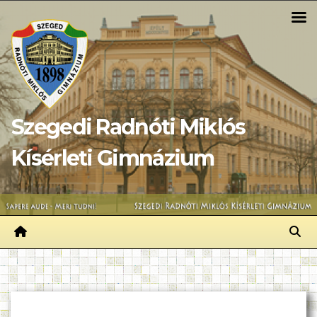
Skip
to
content
Szegedi Radnóti Miklós
Kísérleti Gimnázium