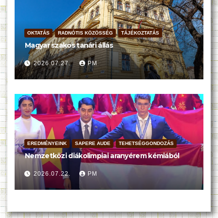
OKTATÁS
RADNÓTIS KÖZÖSSÉG
TÁJÉKOZTATÁS
Magyar szakos tanári állás
2026.07.27.
PM
EREDMÉNYEINK
SAPERE AUDE
TEHETSÉGGONDOZÁS
Nemzetközi diákolimpiai aranyérem kémiából
2026.07.22.
PM