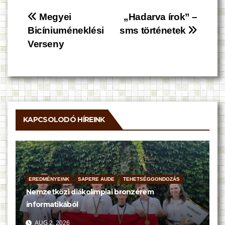
Bejegyzés
Megyei
„Hadarva írok” –
Bicíniuméneklési
sms történetek
navigáció
Verseny
KAPCSOLODÓ HÍREINK
EREDMÉNYEINK
SAPERE AUDE
TEHETSÉGGONDOZÁS
Nemzetközi diákolimpiai bronzérem
informatikából
AUG 2, 2026