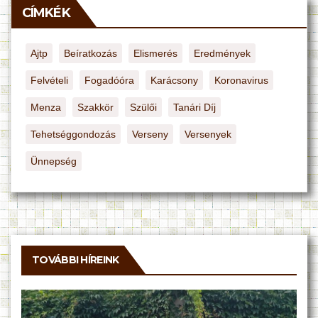
CÍMKÉK
Ajtp
Beíratkozás
Elismerés
Eredmények
Felvételi
Fogadóóra
Karácsony
Koronavirus
Menza
Szakkör
Szülői
Tanári Díj
Tehetséggondozás
Verseny
Versenyek
Ünnepség
TOVÁBBI HÍREINK