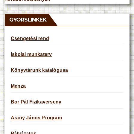
t
i
c
e
GYORSLINKEK
Csengetési rend
Iskolai munkaterv
Könyvtárunk katalógusa
Menza
Bor Pál Fizikaverseny
Arany János Program
Pályázatok