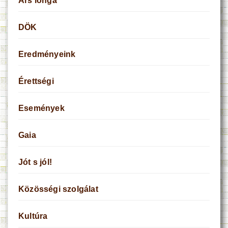
Ars longa
DÖK
Eredményeink
Érettségi
Események
Gaia
Jót s jól!
Közösségi szolgálat
Kultúra