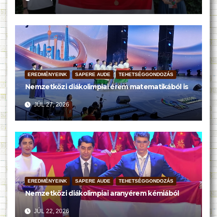
EREDMÉNYEINK
SAPERE AUDE
TEHETSÉGGONDOZÁS
Nemzetközi diákolimpiai érem matematikából is
JÚL 27, 2026
EREDMÉNYEINK
SAPERE AUDE
TEHETSÉGGONDOZÁS
Nemzetközi diákolimpiai aranyérem kémiából
JÚL 22, 2026