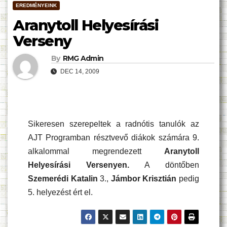
EREDMÉNYEINK
Aranytoll Helyesírási
Verseny
By
RMG Admin
DEC 14, 2009
Sikeresen szerepeltek a radnótis tanulók az
AJT Programban résztvevő diákok számára 9.
alkalommal megrendezett
Aranytoll
Helyesírási Versenyen.
A döntőben
Szemerédi Katalin
3.,
Jámbor Krisztián
pedig
5. helyezést ért el.