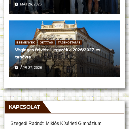
MÁJ 26, 2026
ESEMÉNYEK
OKTATÁS
TÁJÉKOZTATÁS
Végleges felvételi jegyzék a 2026/2027-es
tanévre
ÁPR 27, 2026
KAPCSOLAT
Szegedi Radnóti Miklós Kísérleti Gimnázium