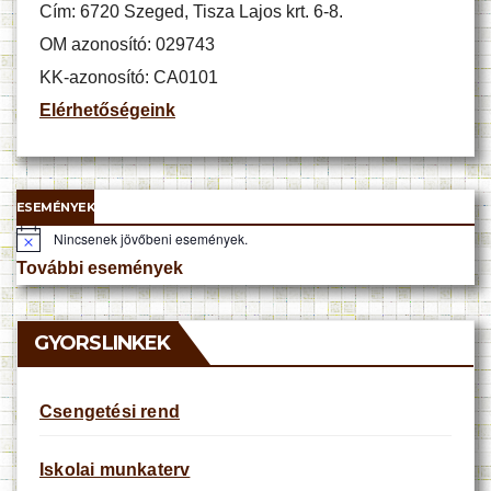
Cím: 6720 Szeged, Tisza Lajos krt. 6-8.
OM azonosító: 029743
KK-azonosító: CA0101
Elérhetőségeink
ESEMÉNYEK
Nincsenek jövőbeni események.
N
o
További események
t
i
c
e
GYORSLINKEK
Csengetési rend
Iskolai munkaterv