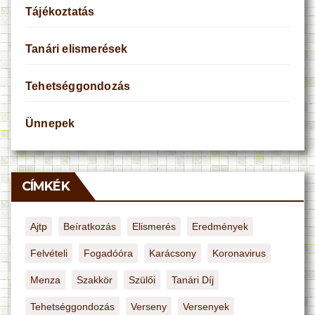
Tájékoztatás
Tanári elismerések
Tehetséggondozás
Ünnepek
CÍMKÉK
Ajtp
Beíratkozás
Elismerés
Eredmények
Felvételi
Fogadóóra
Karácsony
Koronavirus
Menza
Szakkör
Szülői
Tanári Díj
Tehetséggondozás
Verseny
Versenyek