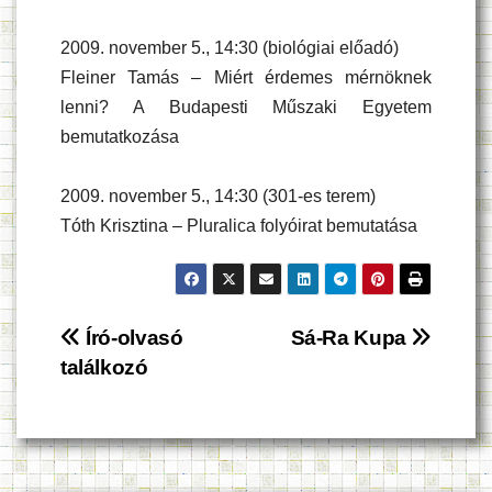
2009. november 5., 14:30 (biológiai előadó)
Fleiner Tamás – Miért érdemes mérnöknek
lenni? A Budapesti Műszaki Egyetem
bemutatkozása
2009. november 5., 14:30 (301-es terem)
Tóth Krisztina – Pluralica folyóirat bemutatása
Bejegyzés
Író-olvasó
Sá-Ra Kupa
találkozó
navigáció