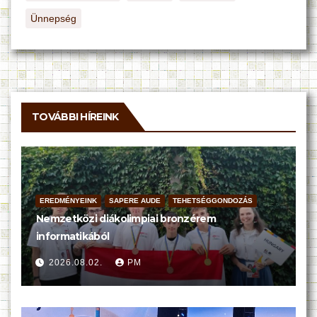
Ünnepség
TOVÁBBI HÍREINK
EREDMÉNYEINK
SAPERE AUDE
TEHETSÉGGONDOZÁS
Nemzetközi diákolimpiai bronzérem
informatikából
2026.08.02.
PM