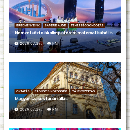
EREDMÉNYEINK
SAPERE AUDE
TEHETSÉGGONDOZÁS
Nemzetközi diákolimpiai érem matematikából is
2026.07.27.
PM
OKTATÁS
RADNÓTIS KÖZÖSSÉG
TÁJÉKOZTATÁS
Magyar szakos tanári állás
2026.07.27.
PM