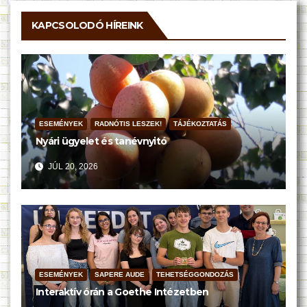
KAPCSOLODÓ HÍREINK
ESEMÉNYEK
RADNÓTIS LESZEK!
TÁJÉKOZTATÁS
Nyári ügyelet és tanévnyitó
JÚL 20, 2026
ESEMÉNYEK
SAPERE AUDE
TEHETSÉGGONDOZÁS
Interaktív órán a Goethe Intézetben