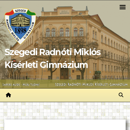
Skip
to
content
Szegedi Radnóti Miklós
Kísérleti Gimnázium