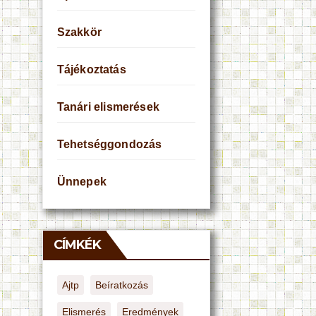
Szakkör
Tájékoztatás
Tanári elismerések
Tehetséggondozás
Ünnepek
CÍMKÉK
Ajtp
Beíratkozás
Elismerés
Eredmények