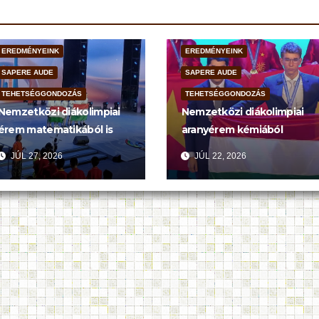
EREDMÉNYEINK
EREDMÉNYEINK
SAPERE AUDE
SAPERE AUDE
TEHETSÉGGONDOZÁS
TEHETSÉGGONDOZÁS
Nemzetközi diákolimpiai
Nemzetközi diákolimpiai
érem matematikából is
aranyérem kémiából
JÚL 27, 2026
JÚL 22, 2026