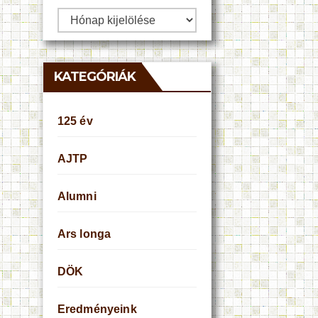
Archívum
KATEGÓRIÁK
125 év
AJTP
Alumni
Ars longa
DÖK
Eredményeink