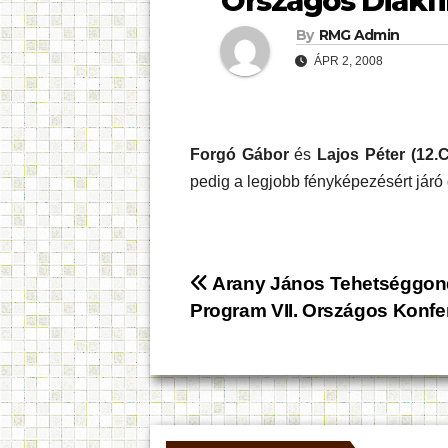
Országos Diákfi
By
RMG Admin
ÁPR 2, 2008
Forgó Gábor
és
Lajos Péter
(12.C
pedig a legjobb fényképezésért járó 
Bejegyzés
Arany János Tehetséggo
Program VII. Országos Konfe
navigáció