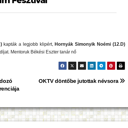
lm Fesztivál
)
kapták a legjobb klipért,
Hornyák Simonyik Noémi
(12.D)
díjat. Mentoruk Békési Eszter tanár nő
ndozó
OKTV döntőbe jutottak névsora
renciája