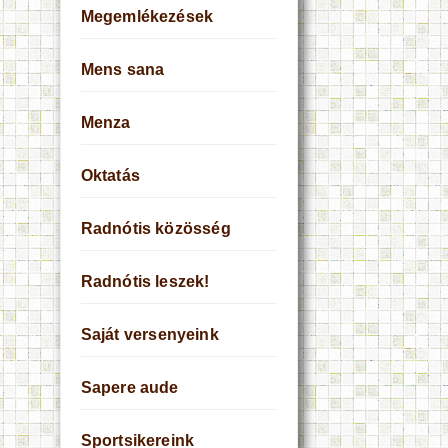
Megemlékezések
Mens sana
Menza
Oktatás
Radnótis közösség
Radnótis leszek!
Saját versenyeink
Sapere aude
Sportsikereink