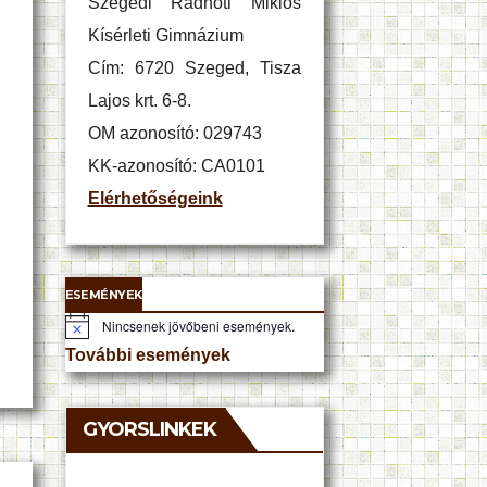
Szegedi Radnóti Miklós
Kísérleti Gimnázium
Cím: 6720 Szeged, Tisza
Lajos krt. 6-8.
OM azonosító: 029743
KK-azonosító: CA0101
Elérhetőségeink
ESEMÉNYEK
Nincsenek jövőbeni események.
N
o
További események
t
i
c
e
GYORSLINKEK