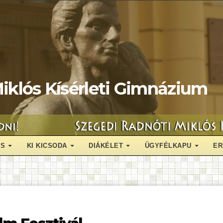
iklós Kísérleti Gimnázium
ÁS
KI KICSODA
DIÁKÉLET
ÜGYFÉLKAPU
ER