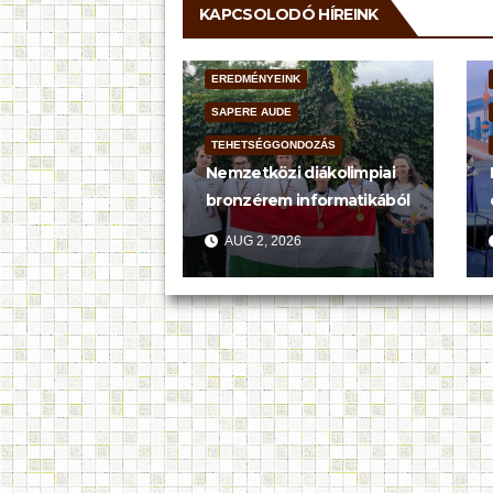
KAPCSOLODÓ HÍREINK
EREDMÉNYEINK
SAPERE AUDE
TEHETSÉGGONDOZÁS
Nemzetközi diákolimpiai
bronzérem informatikából
AUG 2, 2026