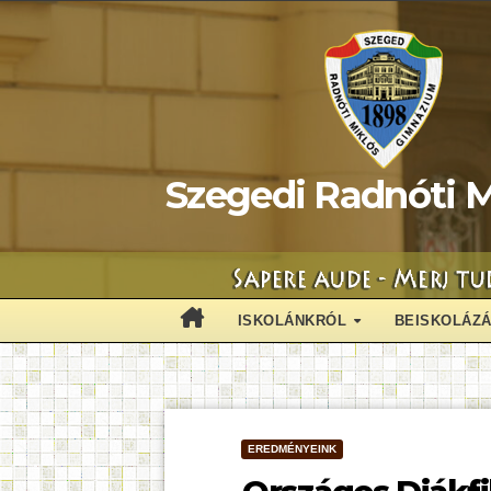
Skip
to
content
Szegedi Radnóti M
ISKOLÁNKRÓL
BEISKOLÁZ
EREDMÉNYEINK