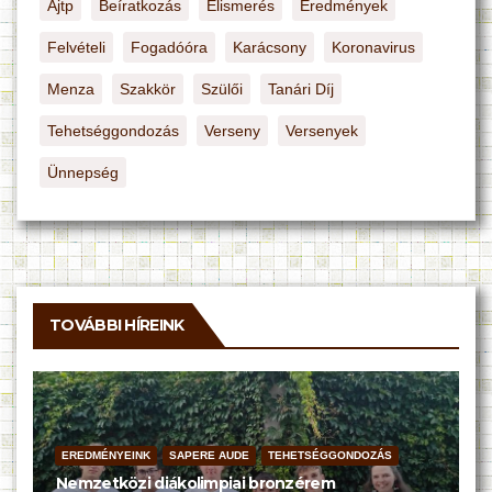
Ajtp
Beíratkozás
Elismerés
Eredmények
Felvételi
Fogadóóra
Karácsony
Koronavirus
Menza
Szakkör
Szülői
Tanári Díj
Tehetséggondozás
Verseny
Versenyek
Ünnepség
TOVÁBBI HÍREINK
EREDMÉNYEINK
SAPERE AUDE
TEHETSÉGGONDOZÁS
Nemzetközi diákolimpiai bronzérem