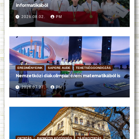
informatikából
2026.08.02.
PM
EREDMÉNYEINK
SAPERE AUDE
TEHETSÉGGONDOZÁS
Nemzetközi diákolimpiai érem matematikából is
2026.07.27.
PM
OKTATÁS
RADNÓTIS KÖZÖSSÉG
TÁJÉKOZTATÁS