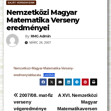
SAJÁT VERSENYEINK
Nemzetközi Magyar
Matematika Verseny
eredményei
By
RMG Admin
MÁRC 26, 2007
Nemzetkozi-Magyar-Matematika-Verseny-
eredmenytablazata
Letöltés
Bejegyzés
2007/08. mat-fiz
A XVI. Nemzetközi
verseny
Magyar
navigáció
végeredménye
Matematikaversen