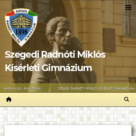
Skip
to
content
Szegedi Radnóti Miklós
Kísérleti Gimnázium