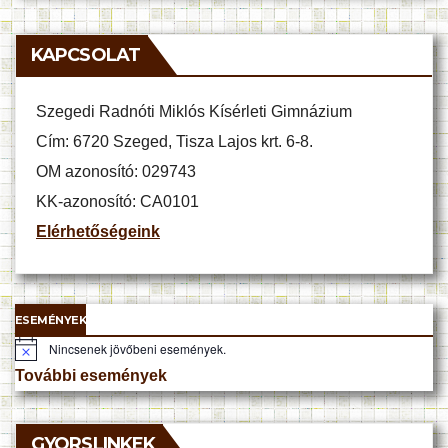
KAPCSOLAT
Szegedi Radnóti Miklós Kísérleti Gimnázium
Cím: 6720 Szeged, Tisza Lajos krt. 6-8.
OM azonosító: 029743
KK-azonosító: CA0101
Elérhetőségeink
ESEMÉNYEK
Nincsenek jövőbeni események.
N
o
További események
t
i
c
e
GYORSLINKEK