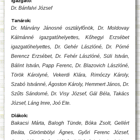
Igazgató:
Dr. Bánfalvi József
Tanárok:
Dr. Márvány Jánosné osztályfőnök, Dr. Moldovay
Kálmánné igazgatóhelyettes, Kőhegyi Erzsébet
igazgatóhelyettes, Dr. Gehér Lászlóné, Dr. Pórné
Berencz Erzsébet, Dr. Fehér Lászlóné, Süli István,
Bálint István, Papp Ferenc, Dr. Blazovich Lászlóné,
Török Károlyné, Vekerdi Klára, Rimóczy Károly,
Szabó Istvánné, Ágoston Károly, Hemmert János, Dr.
Szűts Sándorné, Dr. Visy József, Gál Béla, Takács
József, Láng Imre, Joó Ete.
Diákok:
Bakacsi Márta, Balogh Tünde, Bóka Zsolt, Gellért
Beáta, Görömbölyi Ágnes, Győri Ferenc József,