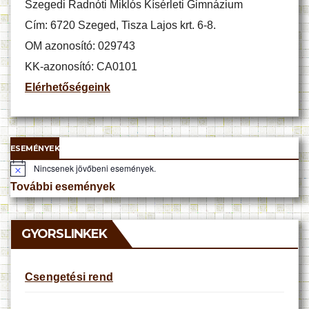
Szegedi Radnóti Miklós Kísérleti Gimnázium
Cím: 6720 Szeged, Tisza Lajos krt. 6-8.
OM azonosító: 029743
KK-azonosító: CA0101
Elérhetőségeink
ESEMÉNYEK
Nincsenek jövőbeni események.
N
o
További események
t
i
c
e
GYORSLINKEK
Csengetési rend