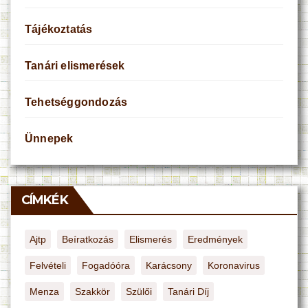
Tájékoztatás
Tanári elismerések
Tehetséggondozás
Ünnepek
CÍMKÉK
Ajtp
Beíratkozás
Elismerés
Eredmények
Felvételi
Fogadóóra
Karácsony
Koronavirus
Menza
Szakkör
Szülői
Tanári Díj