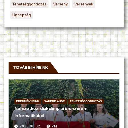
Tehetséggondozás
Verseny
Versenyek
Ünnepség
TOVÁBBI HÍREINK
EREDMÉNYEINK
SAPERE AUDE
TEHETSÉGGONDOZÁS
Nemzetközi diákolimpiai bronzérem
informatikából
2026.08.02.
PM