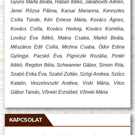
Gyuris Márta Beáta, Hábán Ildikó, Jakabovits Adrien,
Jenei Rózsa Pálma, Karsai Marianna, Keresztes
Csilla Tünde, Kéri Emese Márta, Kovács Ágnes,
Kovács Csilla, Kovács Hedvig, Kovács Kornélia,
Lovász Éva Ildikó, Makra Csaba, Markó Beáta,
Mészáros Edit Csilla, Michna Csaba, Ódor Edina
Gyöngyi, Pacskó Éva, Pigniczki Rozália, Pintér
Ildikó, Regdon Béla, Schwanner Gábor, Simon Rita,
Szabó Erika Éva, Szabó Zoltán, Szögi Andrea, Szűcs
Katalin, Veszelovszki Andrea, Viski Mária, Vitos
Gábor Tamás, Vőneki Erzsébet, Vőneki Mária
KAPCSOLAT