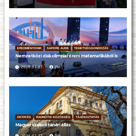
EREDMÉNYEINK
SAPERE AUDE
TEHETSÉGGONDOZÁS
Nemzetközi diákolimpiai érem matematikából is
2026.07.27.
PM
OKTATÁS
RADNÓTIS KÖZÖSSÉG
TÁJÉKOZTATÁS
Magyar szakos tanári állás