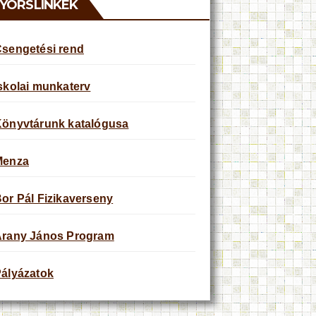
YORSLINKEK
sengetési rend
skolai munkaterv
önyvtárunk katalógusa
Menza
or Pál Fizikaverseny
rany János Program
ályázatok