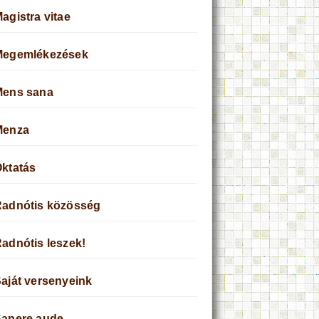
agistra vitae
Megemlékezések
Mens sana
Menza
ktatás
adnótis közösség
adnótis leszek!
aját versenyeink
apere aude