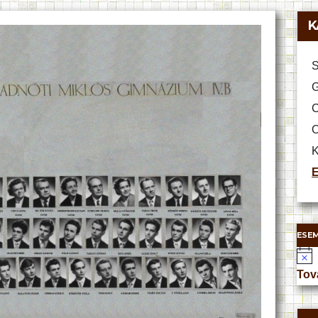
K
S
G
C
O
K
E
ESE
N
o
Tov
t
i
c
e