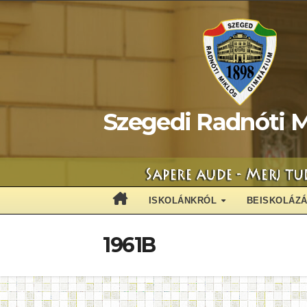
Skip
to
content
Szegedi Radnóti M
ISKOLÁNKRÓL
BEISKOLÁZ
1961B