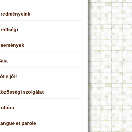
Eredményeink
rettségi
Események
aia
ót s jól!
özösségi szolgálat
ultúra
angue et parole