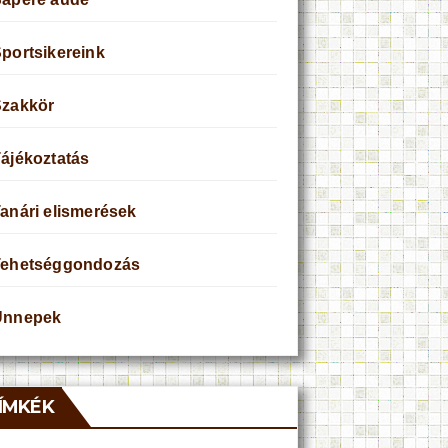
portsikereink
Szakkör
ájékoztatás
anári elismerések
Tehetséggondozás
Ünnepek
ÍMKÉK