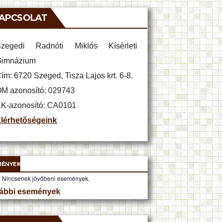
APCSOLAT
zegedi Radnóti Miklós Kísérleti
imnázium
ím: 6720 Szeged, Tisza Lajos krt. 6-8.
M azonosító: 029743
K-azonosító: CA0101
lérhetőségeink
MÉNYEK
Nincsenek jövőbeni események.
ábbi események