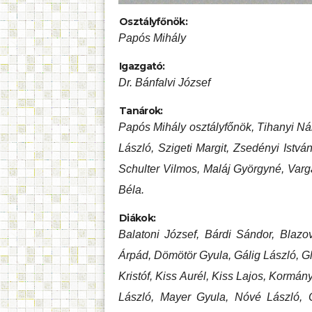
Osztályfőnök:
Papós Mihály
Igazgató:
Dr. Bánfalvi József
Tanárok:
Papós Mihály osztályfőnök, Tihanyi Nán
László, Szigeti Margit, Zsedényi Istvá
Schulter Vilmos, Maláj Györgyné, Varg
Béla.
Diákok:
Balatoni József, Bárdi Sándor, Blazo
Árpád, Dömötör Gyula, Gálig László, G
Kristóf, Kiss Aurél, Kiss Lajos, Kormá
László, Mayer Gyula, Nóvé László, O