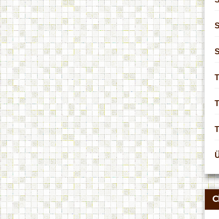
S
T
T
C