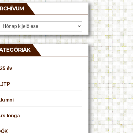
RCHÍVUM
rchívum
ATEGÓRIÁK
25 év
AJTP
Alumni
rs longa
DÖK