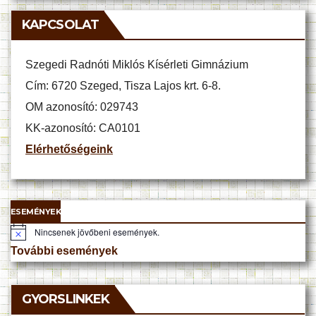
KAPCSOLAT
Szegedi Radnóti Miklós Kísérleti Gimnázium
Cím: 6720 Szeged, Tisza Lajos krt. 6-8.
OM azonosító: 029743
KK-azonosító: CA0101
Elérhetőségeink
ESEMÉNYEK
Nincsenek jövőbeni események.
N
o
További események
t
i
c
e
GYORSLINKEK