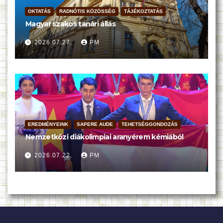
OKTATÁS
RADNÓTIS KÖZÖSSÉG
TÁJÉKOZTATÁS
Magyar szakos tanári állás
2026.07.27.
PM
EREDMÉNYEINK
SAPERE AUDE
TEHETSÉGGONDOZÁS
Nemzetközi diákolimpiai aranyérem kémiából
2026.07.22.
PM