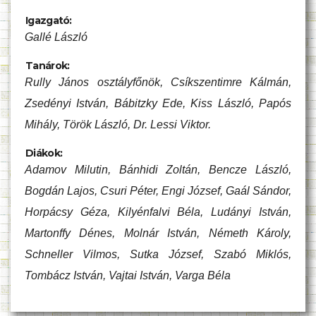
Igazgató:
Gallé László
Tanárok:
Rully János osztályfőnök, Csíkszentimre Kálmán,
Zsedényi István, Bábitzky Ede, Kiss László, Papós
Mihály, Török László, Dr. Lessi Viktor.
Diákok:
Adamov Milutin, Bánhidi Zoltán, Bencze László,
Bogdán Lajos, Csuri Péter, Engi József, Gaál Sándor,
Horpácsy Géza, Kilyénfalvi Béla, Ludányi István,
Martonffy Dénes, Molnár István, Németh Károly,
Schneller Vilmos, Sutka József, Szabó Miklós,
Tombácz István, Vajtai István, Varga Béla