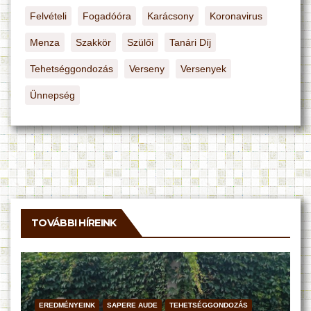
Felvételi
Fogadóóra
Karácsony
Koronavirus
Menza
Szakkör
Szülői
Tanári Díj
Tehetséggondozás
Verseny
Versenyek
Ünnepség
TOVÁBBI HÍREINK
EREDMÉNYEINK
SAPERE AUDE
TEHETSÉGGONDOZÁS