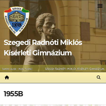
Skip
to
content
Szegedi Radnóti Miklós
Kísérleti Gimnázium
1955B